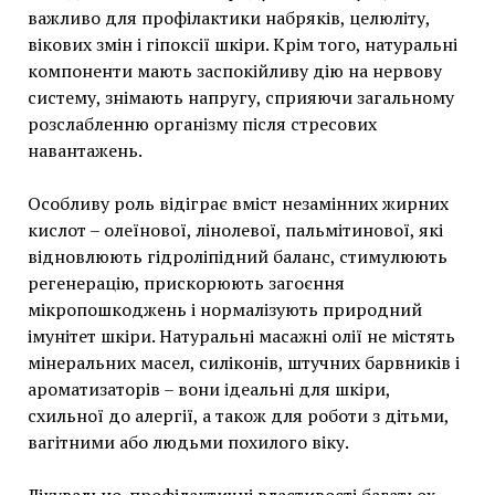
важливо для профілактики набряків, целюліту,
вікових змін і гіпоксії шкіри. Крім того, натуральні
компоненти мають заспокійливу дію на нервову
систему, знімають напругу, сприяючи загальному
розслабленню організму після стресових
навантажень.
Особливу роль відіграє вміст незамінних жирних
кислот – олеїнової, лінолевої, пальмітинової, які
відновлюють гідроліпідний баланс, стимулюють
регенерацію, прискорюють загоєння
мікропошкоджень і нормалізують природний
імунітет шкіри. Натуральні масажні олії не містять
мінеральних масел, силіконів, штучних барвників і
ароматизаторів – вони ідеальні для шкіри,
схильної до алергії, а також для роботи з дітьми,
вагітними або людьми похилого віку.