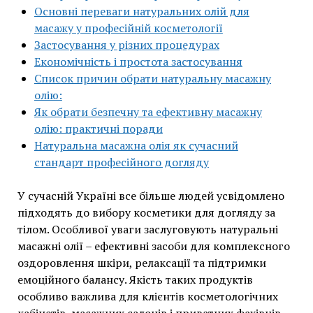
Основні переваги натуральних олій для
масажу у професійній косметології
Застосування у різних процедурах
Економічність і простота застосування
Список причин обрати натуральну масажну
олію:
Як обрати безпечну та ефективну масажну
олію: практичні поради
Натуральна масажна олія як сучасний
стандарт професійного догляду
У сучасній Україні все більше людей усвідомлено
підходять до вибору косметики для догляду за
тілом. Особливої уваги заслуговують натуральні
масажні олії – ефективні засоби для комплексного
оздоровлення шкіри, релаксації та підтримки
емоційного балансу. Якість таких продуктів
особливо важлива для клієнтів косметологічних