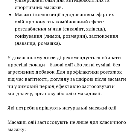
універсальні бази для антицелюлітних та
спортивних масажів.
Масажні композиції з додаванням ефірних
олій пропонують комбінований ефект:
розслаблення м’язів (евкаліпт, ялівець),
тонізування (лимон, розмарин), заспокоєння
(лаванда, ромашка).
У домашньому догляді рекомендується обирати
простіші склади – базові олії або легкі суміші, без
агресивних добавок. Для профілактики розтяжок
під час вагітності, догляду за шкірою після засмаги
чи у зимовий період ефективно застосовувати
мигдалеву, арганову або олію макадамії.
Які потреби вирішують натуральні масажні олії
Масажні олії застосовують не лише для класичного
масажу: