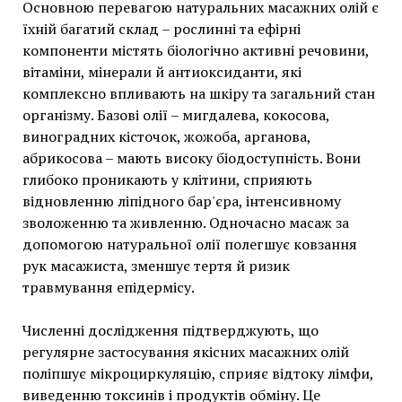
Основною перевагою натуральних масажних олій є
їхній багатий склад – рослинні та ефірні
компоненти містять біологічно активні речовини,
вітаміни, мінерали й антиоксиданти, які
комплексно впливають на шкіру та загальний стан
організму. Базові олії – мигдалева, кокосова,
виноградних кісточок, жожоба, арганова,
абрикосова – мають високу біодоступність. Вони
глибоко проникають у клітини, сприяють
відновленню ліпідного бар'єра, інтенсивному
зволоженню та живленню. Одночасно масаж за
допомогою натуральної олії полегшує ковзання
рук масажиста, зменшує тертя й ризик
травмування епідермісу.
Численні дослідження підтверджують, що
регулярне застосування якісних масажних олій
поліпшує мікроциркуляцію, сприяє відтоку лімфи,
виведенню токсинів і продуктів обміну. Це