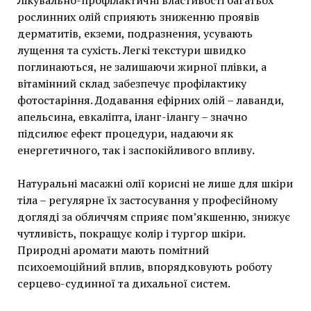
Лікувально-профілактичні властивості багатьох
рослинних олій сприяють зниженню проявів
дерматитів, екземи, подразнення, усувають
лущення та сухість. Легкі текстури швидко
поглинаються, не залишаючи жирної плівки, а
вітамінний склад забезпечує профілактику
фотостаріння. Додавання ефірних олій – лаванди,
апельсина, евкаліпта, іланг-ілангу – значно
підсилює ефект процедури, надаючи як
енергетичного, так і заспокійливого впливу.
Натуральні масажні олії корисні не лише для шкіри
тіла – регулярне їх застосування у професійному
догляді за обличчям сприяє пом’якшенню, знижує
чутливість, покращує колір і тургор шкіри.
Природні аромати мають помітний
психоемоційний вплив, впорядковують роботу
серцево-судинної та дихальної систем.