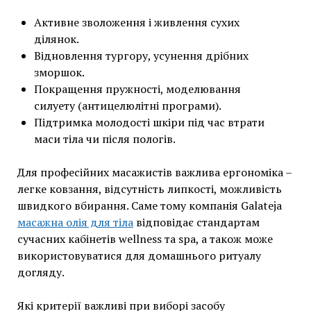
Активне зволоження і живлення сухих
ділянок.
Відновлення тургору, усунення дрібних
зморшок.
Покращення пружності, моделювання
силуету (антицелюлітні програми).
Підтримка молодості шкіри під час втрати
маси тіла чи після пологів.
Для професійних масажистів важлива ергономіка –
легке ковзання, відсутність липкості, можливість
швидкого вбирання. Саме тому компанія Galateja
масажна олія для тіла
відповідає стандартам
сучасних кабінетів wellness та spa, а також може
використовуватися для домашнього ритуалу
догляду.
Які критерії важливі при виборі засобу