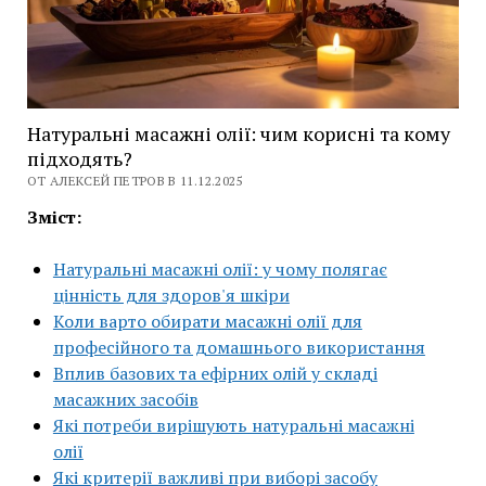
Натуральні масажні олії: чим корисні та кому
підходять?
ОТ АЛЕКСЕЙ ПЕТРОВ В 11.12.2025
Зміст:
Натуральні масажні олії: у чому полягає
цінність для здоров'я шкіри
Коли варто обирати масажні олії для
професійного та домашнього використання
Вплив базових та ефірних олій у складі
масажних засобів
Які потреби вирішують натуральні масажні
олії
Які критерії важливі при виборі засобу