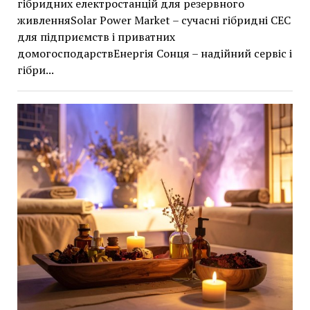
гібридних електростанцій для резервного
живленняSolar Power Market – сучасні гібридні СЕС
для підприємств і приватних
домогосподарствЕнергія Сонця – надійний сервіс і
гібри...