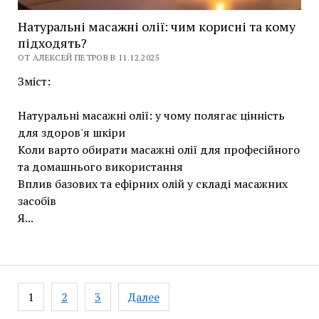
Натуральні масажні олії: чим корисні та кому
підходять?
ОТ АЛЕКСЕЙ ПЕТРОВ В 11.12.2025
Зміст:
Натуральні масажні олії: у чому полягає цінність
для здоров'я шкіри
Коли варто обирати масажні олії для професійного
та домашнього використання
Вплив базових та ефірних олій у складі масажних
засобів
Я...
Навигация
1
2
3
Далее
по