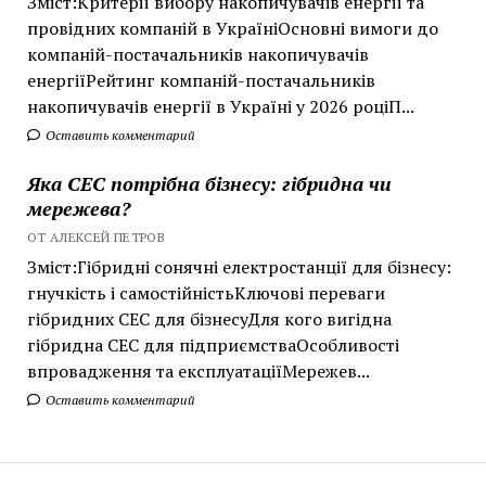
Зміст:Критерії вибору накопичувачів енергії та
провідних компаній в УкраїніОсновні вимоги до
компаній-постачальників накопичувачів
енергіїРейтинг компаній-постачальників
накопичувачів енергії в Україні у 2026 роціП...
Оставить комментарий
Яка СЕС потрібна бізнесу: гібридна чи
мережева?
ОТ АЛЕКСЕЙ ПЕТРОВ
Зміст:Гібридні сонячні електростанції для бізнесу:
гнучкість і самостійністьКлючові переваги
гібридних СЕС для бізнесуДля кого вигідна
гібридна СЕС для підприємстваОсобливості
впровадження та експлуатаціїМережев...
Оставить комментарий