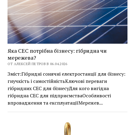
Яка СЕС потрібна бізнесу: гібридна чи
мережева?
ОТ АЛЕКСЕЙ ПЕТРОВ В 06.04.2026
Зміст:Гібридні сонячні електростанції для бізнесу:
гнучкість і самостійністьКлючові переваги
гібридних СЕС для бізнесуДля кого вигідна
гібридна СЕС для підприємстваОсобливості
впровадження та експлуатаціїМережев...