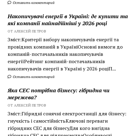
Оставить комментарий
Накопичувачі енергії в Україні: де купити та
які компанії найнадійніші у 2026 році
ОТ АЛЕКСЕЙ ПЕТРОВ
Зміст:Критерії вибору накопичувачів енергії та
провідних компаній в УкраїніОсновні вимоги до
компаній-постачальників накопичувачів
енергіїРейтинг компаній-постачальників
накопичувачів енергії в Україні у 2026 роціП...
Оставить комментарий
Яка СЕС потрібна бізнесу: гібридна чи
мережева?
ОТ АЛЕКСЕЙ ПЕТРОВ
Зміст:Гібридні сонячні електростанції для бізнесу:
гнучкість і самостійністьКлючові переваги
гібридних СЕС для бізнесуДля кого вигідна
гібридна СЕС для підприємстваОсобливості