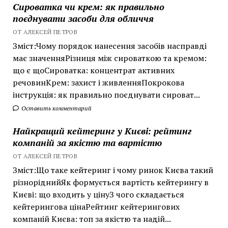
Сироватка чи крем: як правильно
поєднувати засоби для обличчя
ОТ АЛЕКСЕЙ ПЕТРОВ
Зміст:Чому порядок нанесення засобів насправді
має значенняРізниця між сироваткою та кремом:
що є щоСироватка: концентрат активних
речовинКрем: захист і живленняПокрокова
інструкція: як правильно поєднувати сироват...
Оставить комментарий
Найкращий кейтеринг у Києві: рейтинг
компаній за якістю та вартістю
ОТ АЛЕКСЕЙ ПЕТРОВ
Зміст:Що таке кейтеринг і чому ринок Києва такий
різноріднийЯк формується вартість кейтерингу в
Києві: що входить у цінуЗ чого складається
кейтерингова цінаРейтинг кейтерингових
компаній Києва: топ за якістю та надій...