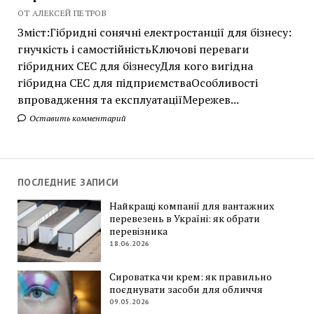
ОТ АЛЕКСЕЙ ПЕТРОВ
Зміст:Гібридні сонячні електростанції для бізнесу:
гнучкість і самостійністьКлючові переваги
гібридних СЕС для бізнесуДля кого вигідна
гібридна СЕС для підприємстваОсобливості
впровадження та експлуатаціїМережев...
Оставить комментарий
ПОСЛЕДНИЕ ЗАПИСИ
Найкращі компанії для вантажних
перевезень в Україні: як обрати
перевізника
18.06.2026
Сироватка чи крем: як правильно
поєднувати засоби для обличчя
09.05.2026