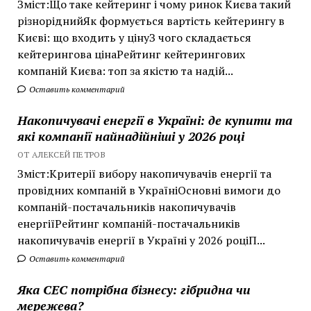
Зміст:Що таке кейтеринг і чому ринок Києва такий
різноріднийЯк формується вартість кейтерингу в
Києві: що входить у цінуЗ чого складається
кейтерингова цінаРейтинг кейтерингових
компаній Києва: топ за якістю та надій...
Оставить комментарий
Накопичувачі енергії в Україні: де купити та
які компанії найнадійніші у 2026 році
ОТ АЛЕКСЕЙ ПЕТРОВ
Зміст:Критерії вибору накопичувачів енергії та
провідних компаній в УкраїніОсновні вимоги до
компаній-постачальників накопичувачів
енергіїРейтинг компаній-постачальників
накопичувачів енергії в Україні у 2026 роціП...
Оставить комментарий
Яка СЕС потрібна бізнесу: гібридна чи
мережева?