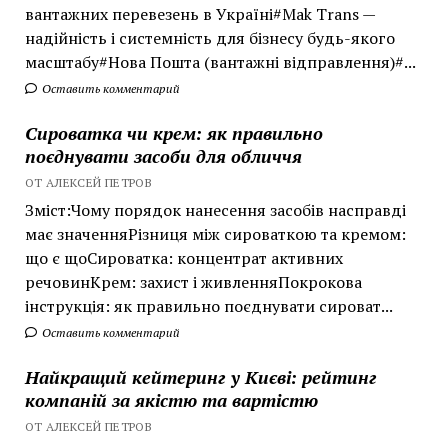
вантажних перевезень в Україні#Mak Trans —
надійність і системність для бізнесу будь-якого
масштабу#Нова Пошта (вантажні відправлення)#...
Оставить комментарий
Сироватка чи крем: як правильно
поєднувати засоби для обличчя
ОТ АЛЕКСЕЙ ПЕТРОВ
Зміст:Чому порядок нанесення засобів насправді
має значенняРізниця між сироваткою та кремом:
що є щоСироватка: концентрат активних
речовинКрем: захист і живленняПокрокова
інструкція: як правильно поєднувати сироват...
Оставить комментарий
Найкращий кейтеринг у Києві: рейтинг
компаній за якістю та вартістю
ОТ АЛЕКСЕЙ ПЕТРОВ